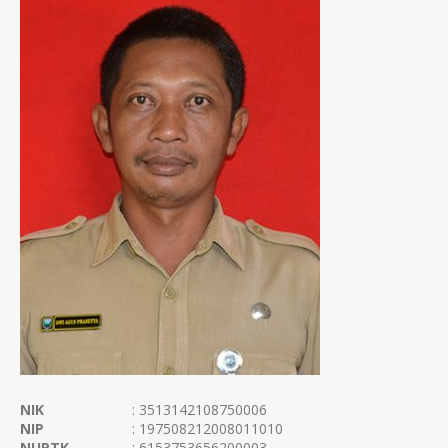
NIK
: 3513142108750006
NIP
: 197508212008011010
NUPTK
: 6153753656200003