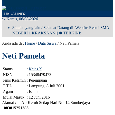
SEKILAS INFO
:
- Kamis, 06-08-2026
8 bulan yang lalu
/ Selamat Datang di Website Resmi SMA
NEGERI 1 KRAKSAAN || ⛔ TERKINI:
Anda ada di :
Home
/
Data Siswa
/
Neti Pamela
Neti Pamela
Status
:
Kelas X
NISN
: 15348479473
Jenis Kelamin
: Perempuan
T.T.L
: Lampung, 8 Juli 2001
Agama
: Islam
Mulai Masuk
: 12 Juni 2016
Alamat : Jl. Air Keruh Setiap Hari No. 14 Sumberjaya
083815251385