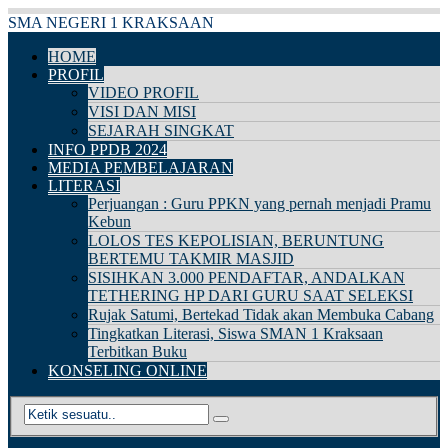
SMA NEGERI 1 KRAKSAAN
HOME
PROFIL
VIDEO PROFIL
VISI DAN MISI
SEJARAH SINGKAT
INFO PPDB 2024
MEDIA PEMBELAJARAN
LITERASI
Perjuangan : Guru PPKN yang pernah menjadi Pramu
Kebun
LOLOS TES KEPOLISIAN, BERUNTUNG
BERTEMU TAKMIR MASJID
SISIHKAN 3.000 PENDAFTAR, ANDALKAN
TETHERING HP DARI GURU SAAT SELEKSI
Rujak Satumi, Bertekad Tidak akan Membuka Cabang
Tingkatkan Literasi, Siswa SMAN 1 Kraksaan
Terbitkan Buku
KONSELING ONLINE