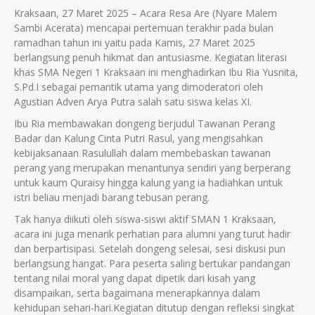
Kraksaan, 27 Maret 2025 – Acara Resa Are (Nyare Malem
Sambi Acerata) mencapai pertemuan terakhir pada bulan
ramadhan tahun ini yaitu pada Kamis, 27 Maret 2025
berlangsung penuh hikmat dan antusiasme. Kegiatan literasi
khas SMA Negeri 1 Kraksaan ini menghadirkan Ibu Ria Yusnita,
S.Pd.I sebagai pemantik utama yang dimoderatori oleh
Agustian Adven Arya Putra salah satu siswa kelas XI.
Ibu Ria membawakan dongeng berjudul Tawanan Perang
Badar dan Kalung Cinta Putri Rasul, yang mengisahkan
kebijaksanaan Rasulullah dalam membebaskan tawanan
perang yang merupakan menantunya sendiri yang berperang
untuk kaum Quraisy hingga kalung yang ia hadiahkan untuk
istri beliau menjadi barang tebusan perang.
Tak hanya diikuti oleh siswa-siswi aktif SMAN 1 Kraksaan,
acara ini juga menarik perhatian para alumni yang turut hadir
dan berpartisipasi. Setelah dongeng selesai, sesi diskusi pun
berlangsung hangat. Para peserta saling bertukar pandangan
tentang nilai moral yang dapat dipetik dari kisah yang
disampaikan, serta bagaimana menerapkannya dalam
kehidupan sehari-hari.Kegiatan ditutup dengan refleksi singkat