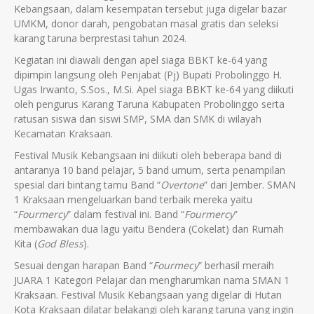
Kebangsaan, dalam kesempatan tersebut juga digelar bazar
UMKM, donor darah, pengobatan masal gratis dan seleksi
karang taruna berprestasi tahun 2024.
Kegiatan ini diawali dengan apel siaga BBKT ke-64 yang
dipimpin langsung oleh Penjabat (Pj) Bupati Probolinggo H.
Ugas Irwanto, S.Sos., M.Si. Apel siaga BBKT ke-64 yang diikuti
oleh pengurus Karang Taruna Kabupaten Probolinggo serta
ratusan siswa dan siswi SMP, SMA dan SMK di wilayah
Kecamatan Kraksaan.
Festival Musik Kebangsaan ini diikuti oleh beberapa band di
antaranya 10 band pelajar, 5 band umum, serta penampilan
spesial dari bintang tamu Band “
Overtone
” dari Jember. SMAN
1 Kraksaan mengeluarkan band terbaik mereka yaitu
“
Fourmercy
” dalam festival ini. Band “
Fourmercy
”
membawakan dua lagu yaitu Bendera (Cokelat) dan Rumah
Kita (
God Bless
).
Sesuai dengan harapan Band “
Fourmecy
” berhasil meraih
JUARA 1 Kategori Pelajar dan mengharumkan nama SMAN 1
Kraksaan. Festival Musik Kebangsaan yang digelar di Hutan
Kota Kraksaan dilatar belakangi oleh karang taruna yang ingin