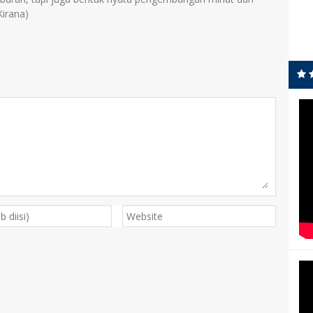
Kirana)