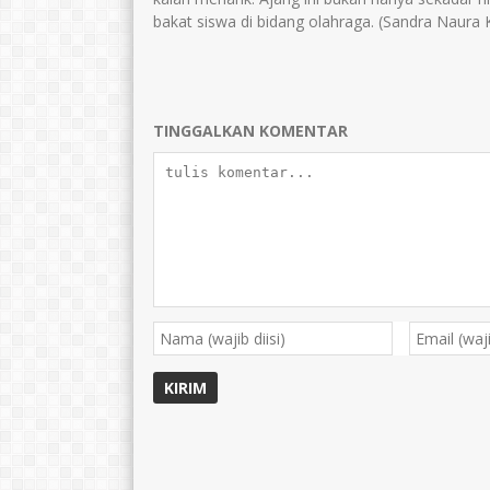
bakat siswa di bidang olahraga. (Sandra Naura 
TINGGALKAN KOMENTAR