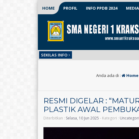
HOME
PROFIL
INFO PPDB 2024
MEDIA
SEKILAS INFO
Anda ada di :
Home
RESMI DIGELAR : “MATU
PLASTIK AWAL PEMBUKA
Diterbitkan :
Selasa, 10 Jun 2025
- Kategori :
Uncategor