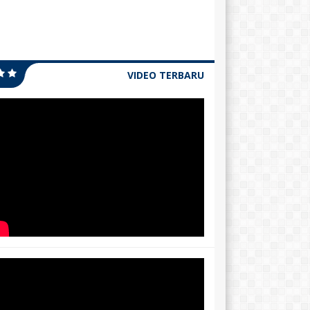
VIDEO TERBARU