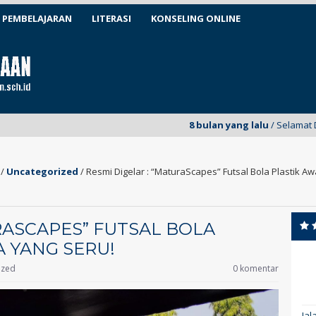
 PEMBELAJARAN
LITERASI
KONSELING ONLINE
8 bulan yang lalu
/ Selamat Datang di
/
Uncategorized
/
Resmi Digelar : “MaturaScapes” Futsal Bola Plastik 
RASCAPES” FUTSAL BOLA
 YANG SERU!
ized
0 komentar
Jal